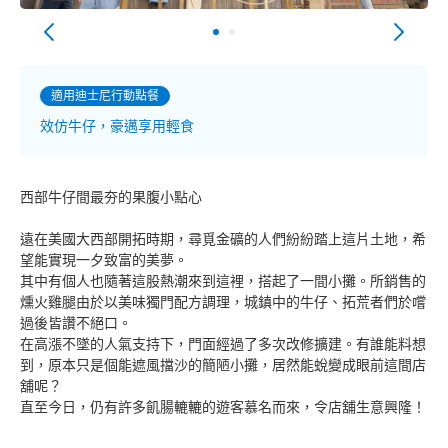
適用迪士尼行動點餐
效仿牛仔，豪邁享用輕食
西部牛仔間最夯的果腹小點心
遠在美國大西部開拓時期，尋覓金礦的人們紛紛踏上這片土地，希
望能實現一夕致富的美夢。
其中有個人也隨著這股熱潮來到這裡，搭起了一間小攤。所銷售的
燻火雞腿由於以美味獨門配方調理，城鎮中的牛仔、拓荒者們於嚐
過後皆讚不絕口。
在高漲不墜的人氣支持下，門面經過了多次改修擴建。有誰能料想
到，原本只是個能遮風擋沙的簡陋小攤，居然能蛻變成眼前這間店
舖呢？
直至今日，仍有許多飢腸轆轆的遊客慕名而來，令店舖生意興隆！