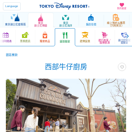
Language
我的最愛
東京
東京
線上預約＆購票
東京迪士尼度假區
飯店住宿
迪士尼樂園
迪士尼海洋
（只用英文）
遊行表演／
迪士尼明星
營運時間表
票券資訊
獨家商品
遊樂設施
園區餐飲
娛樂表演
迎賓會
園區餐飲
西部牛仔廚房