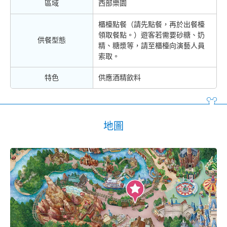
區域
西部樂園
櫃檯點餐（請先點餐，再於出餐檯
領取餐點。）遊客若需要砂糖、奶
供餐型態
精、糖漿等，請至櫃檯向演藝人員
索取。
特色
供應酒精飲料
地圖