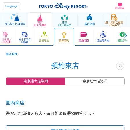
Language
我的最愛
東京
東京
線上預約＆購票
東京迪士尼度假區
飯店住宿
迪士尼樂園
迪士尼海洋
（只用英文）
遊行表演／
迪士尼明星
園區地圖
交通指南
遊園無障礙
疑難排解
園區服務
娛樂表演
迎賓會
園區服務
預約來店
東京迪士尼樂園
東京迪士尼海洋
園內商店
遊客若希望進入商店，有可能須取得預約等候卡。