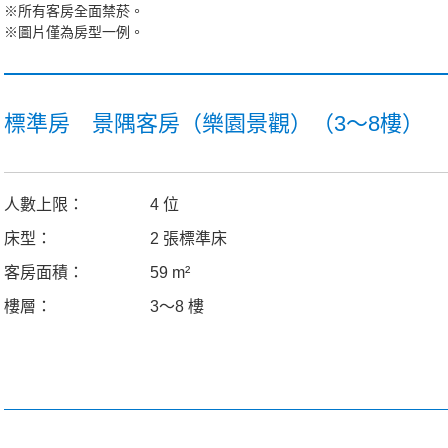
※所有客房全面禁菸。
※圖片僅為房型一例。
標準房 景隅客房（樂園景觀）（3～8樓）
人數上限：
4 位
床型：
2 張標準床
客房面積：
59 m²
樓層：
3～8 樓