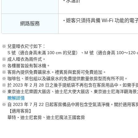
水溫計
遊客只須持具備 Wi-Fi 功能
網路服務
兒童睡衣尺寸如下：
S 號（適合身高未滿 100 cm 的兒童）、M 號（適合身高 100～120 
成人睡衣為兩件式。
各樓層皆設有製冰機。
客房內提供免費礦泉水。禮賓房與套房可免費追加。
咖啡包、茶包組以及礦泉水的免費提供數量依房型而有所不同。
於 2023 年 2 月 28 日之後手提紙袋不再包含在客房用品中。
東京迪士尼樂園大飯店、迪士尼大使大飯店、東京迪士尼海洋觀海景大飯店
瞭解詳情
自 2023 年 7 月 22 日起客房備品中將包含空氣清淨機。關於適
【適用客房】
華特‧迪士尼套房、迪士尼魔法王國套房