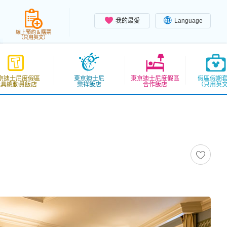
我的最愛
Language
線上預約＆購票
（只用英文）
京迪士尼度假區
東京迪士尼
東京迪士尼度假區
假區假期
玩具總動員飯店
樂祥飯店
合作飯店
（只用英