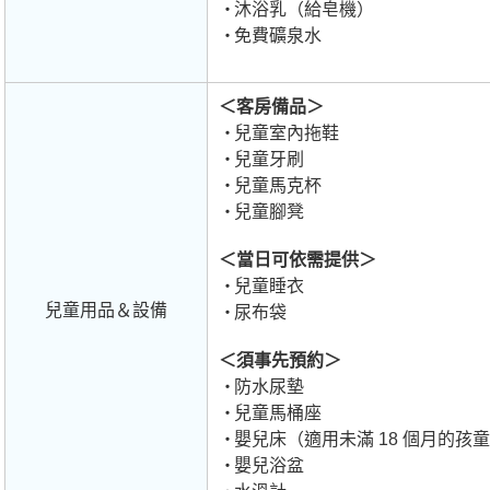
沐浴乳（給皂機）
免費礦泉水
＜客房備品＞
兒童室內拖鞋
兒童牙刷
兒童馬克杯
兒童腳凳
＜當日可依需提供＞
兒童睡衣
兒童用品＆設備
尿布袋
＜須事先預約＞
防水尿墊
兒童馬桶座
嬰兒床（適用未滿 18 個月的孩
嬰兒浴盆