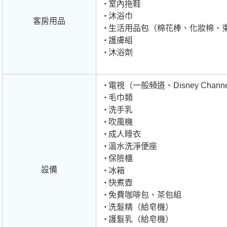
室內拖鞋
沐浴巾
客房用品
生活用品包（棉花棒、化妝棉、
護膚組
沐浴劑
電視（一般頻道、Disney Chann
毛巾類
洗手乳
吹風機
成人睡衣
溫水洗淨便座
保險櫃
設備
冰箱
快煮壺
免費咖啡包、茶包組
洗髮精（給皂機）
護髮乳（給皂機）