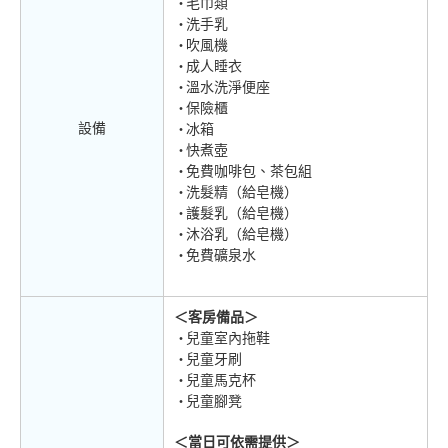
毛巾類
洗手乳
吹風機
成人睡衣
溫水洗淨便座
保險櫃
設備
冰箱
快煮壺
免費咖啡包、茶包組
洗髮精（給皂機）
護髮乳（給皂機）
沐浴乳（給皂機）
免費礦泉水
＜客房備品＞
兒童室內拖鞋
兒童牙刷
兒童馬克杯
兒童腳凳
＜當日可依需提供＞