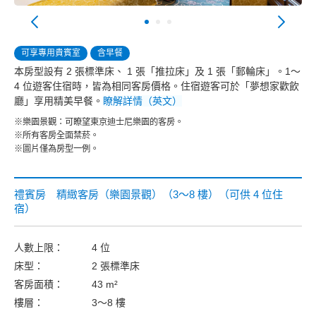
可享專用貴賓室
含早餐
本房型設有 2 張標準床、 1 張「推拉床」及 1 張「郵輪床」。1～
4 位遊客住宿時，皆為相同客房價格。住宿遊客可於「夢想家歡飲
廳」享用精美早餐。
瞭解詳情（英文）
※樂園景觀：可瞭望東京迪士尼樂園的客房。
※所有客房全面禁菸。
※圖片僅為房型一例。
禮賓房 精緻客房（樂園景觀）（3～8 樓）（可供 4 位住
宿）
人數上限：
4 位
床型：
2 張標準床
客房面積：
43 m²
樓層：
3～8 樓