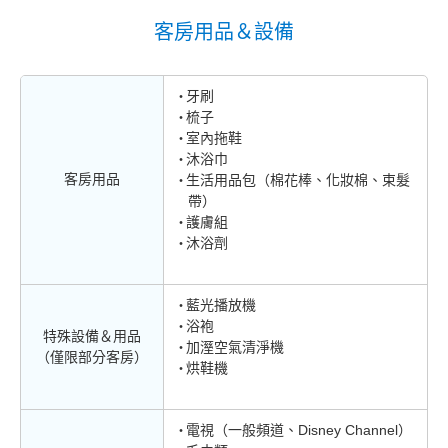
客房用品＆設備
牙刷
梳子
室內拖鞋
沐浴巾
客房用品
生活用品包（棉花棒、化妝棉、束髮
帶）
護膚組
沐浴劑
藍光播放機
浴袍
特殊設備＆用品
加溼空氣清淨機
（僅限部分客房）
烘鞋機
電視（一般頻道、Disney Channel）