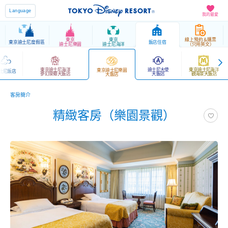
Language
我的最愛
東京
東京
線上預約＆購票
東京迪士尼度假區
飯店住宿
迪士尼樂園
迪士尼海洋
（只用英文）
東京迪士尼海洋
迪士尼大使
東京迪士尼海洋
東京迪士尼樂園
士尼飯店
夢幻泉鄉大飯店
大飯店
觀海景大飯店
大飯店
客房簡介
精緻客房（樂園景觀）