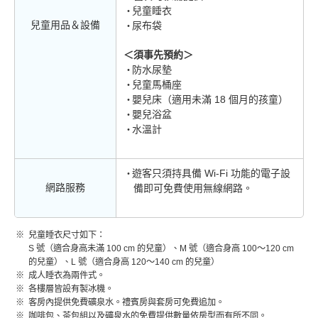
兒童睡衣
兒童用品＆設備
尿布袋
＜須事先預約＞
防水尿墊
兒童馬桶座
嬰兒床（適用未滿 18 個月的孩童）
嬰兒浴盆
水溫計
遊客只須持具備 Wi-Fi 功能的電子設
網路服務
備即可免費使用無線網路。
兒童睡衣尺寸如下：
S 號（適合身高未滿 100 cm 的兒童）、M 號（適合身高 100～120 cm
的兒童）、L 號（適合身高 120～140 cm 的兒童）
成人睡衣為兩件式。
各樓層皆設有製冰機。
客房內提供免費礦泉水。禮賓房與套房可免費追加。
咖啡包、茶包組以及礦泉水的免費提供數量依房型而有所不同。