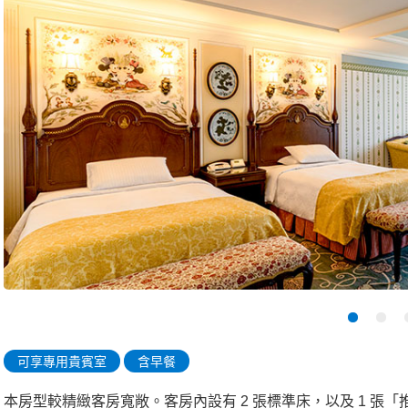
可享專用貴賓室
含早餐
本房型較精緻客房寬敞。客房內設有 2 張標準床，以及 1 