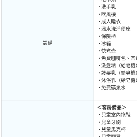
洗手乳
吹風機
成人睡衣
溫水洗淨便座
保險櫃
設備
冰箱
快煮壺
免費咖啡包、茶
洗髮精（給皂機
護髮乳（給皂機
沐浴乳（給皂機
免費礦泉水
＜客房備品＞
兒童室內拖鞋
兒童牙刷
兒童馬克杯
兒童腳凳