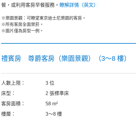
餐，或利用客房早餐服務。
瞭解詳情（英文）
※樂園景觀：可瞭望東京迪士尼樂園的客房。
※所有客房全面禁菸。
※圖片僅為房型一例。
禮賓房 尊爵客房（樂園景觀）（3～8 樓）
人數上限：
3 位
床型：
2 張標準床
客房面積：
58 m²
樓層：
3～8 樓