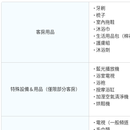
牙刷
梳子
室內拖鞋
沐浴巾
客房用品
生活用品包（棉
護膚組
沐浴劑
藍光播放機
浴室電視
浴袍
特殊設備＆用品（僅限部分客房）
按摩浴缸
加溼空氣清淨機
烘鞋機
電視（一般頻道、Di
毛巾類