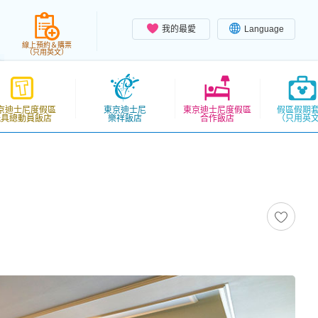
我的最愛
Language
線上預約＆購票
（只用英文）
京迪士尼度假區
東京迪士尼
東京迪士尼度假區
假區假期
玩具總動員飯店
樂祥飯店
合作飯店
（只用英