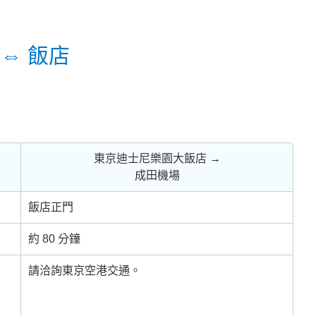
⇔ 飯店
東京迪士尼樂園大飯店 →
成田機場
飯店正門
約 80 分鐘
請洽詢東京空港交通。