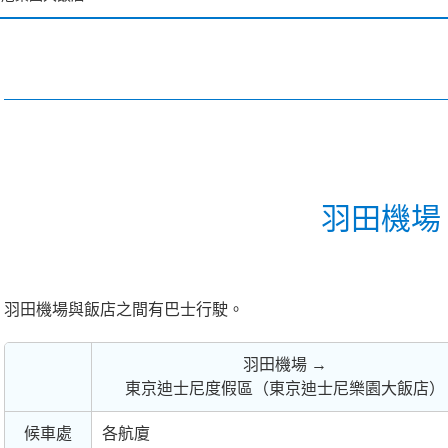
士尼海洋夢幻泉鄉大飯店
士尼樂園大飯店
大使大飯店
士尼海洋觀海景大飯店
羽田機場 
士尼度假區玩具總動員飯店
羽田機場與飯店之間有巴士行駛。
士尼樂祥飯店
羽田機場 →
東京迪士尼度假區（東京迪士尼樂園大飯店）
候車處
各航廈