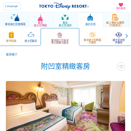
Language
我的最愛
東京
東京
線上預約＆購票
東京迪士尼度假區
飯店住宿
迪士尼樂園
迪士尼海洋
（只用英文）
東京迪士尼樂園
迪士尼大使
東京迪士尼海洋
新手指南
迪士尼飯店
大飯店
大飯店
夢幻泉鄉大飯店
客房簡介
附凹室精緻客房