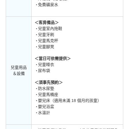
免費礦泉水
＜客房備品＞
兒童室內拖鞋
兒童牙刷
兒童馬克杯
兒童腳凳
＜當日可依需提供＞
兒童睡衣
兒童用品
尿布袋
＆設備
＜須事先預約＞
防水尿墊
兒童馬桶座
嬰兒床（適用未滿 18 個月的孩童）
嬰兒浴盆
水溫計