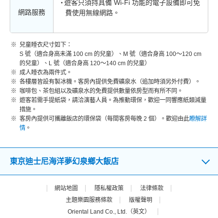
遊客只須持具備 Wi-Fi 功能的電子設備即可免
網路服務
費使用無線網路。
兒童睡衣尺寸如下：
S 號（適合身高未滿 100 cm 的兒童）、M 號（適合身高 100～120 cm
的兒童）、L 號（適合身高 120～140 cm 的兒童）
成人睡衣為兩件式。
各樓層皆設有製冰機。客房內提供免費礦泉水（追加時須另外付費）。
咖啡包、茶包組以及礦泉水的免費提供數量依房型而有所不同。
遊客若需手提紙袋，請洽演藝人員。為推動環保，歡迎一同響應紙類減量
措施。
客房內提供可攜離飯店的環保袋（每間客房每晚 2 個）。歡迎由此
瞭解詳
情
。
東京迪士尼海洋夢幻泉鄉大飯店
網站地圖
隱私權政策
法律條款
主題樂園服務條款
版權聲明
Oriental Land Co., Ltd.（英文）