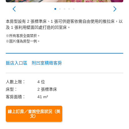
本房型設有 2 張標準床、1 張可供遊客依需自由使用的推拉床，以
及 1 張利用壁面凹處打造的凹室床。
※所有客房全面禁菸。
※圖片僅為房型一例。
飯店入口區 附凹室精緻客房
人數上限：
4 位
床型：
2 張標準床
客房面積：
41 m²
線上訂房／查詢空房狀況（英
文）