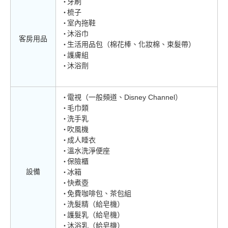
牙刷
梳子
室內拖鞋
沐浴巾
客房用品
生活用品包（棉花棒、化妝棉、束髮帶）
護膚組
沐浴劑
電視（一般頻道、Disney Channel）
毛巾類
洗手乳
吹風機
成人睡衣
溫水洗淨便座
保險櫃
設備
冰箱
快煮壺
免費咖啡包、茶包組
洗髮精（給皂機）
護髮乳（給皂機）
沐浴乳（給皂機）