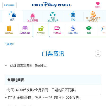
Language
收藏夹
东京
东京
网上预约＆购票
首页
饭店
迪士尼乐园
迪士尼海洋
（只用英文）
园区指南
运营时间表
交通指南
游园无障碍
帮助
搜
门票资讯
门票资讯
门票资讯
园区门票数量有限，售完即止。
售票时间表
每天14:00起发售2个月后同一日期的园区门票。
※ 若当月无相同日期，将从下一个月的1日14:00起发售。