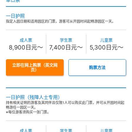
单日票
一日护照
指定入园日期和适用园区的门票，游客可从开园时间起畅游园区一天。
成人票
学生票
儿童票
8,900日元～
7,400日元～
5,300日元～
立即在网上购票（英文网
购票方法
页）
一日护照（残障人士专用）
持有相关证明的游客及其同伴且仅限1人可以购买此门票，并可从开园时间起
畅游任一园区一天。
※每位游客须购买一张门票。
成人票
学生票
儿童票