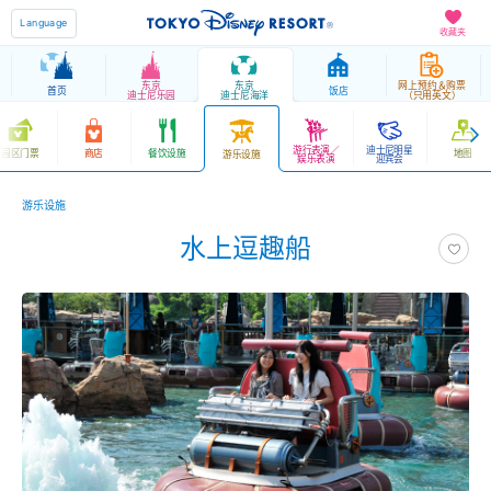
Language
收藏夹
东京
东京
网上预约＆购票
首页
饭店
迪士尼乐园
迪士尼海洋
（只用英文）
游行表演／
迪士尼明星
园区门票
商店
餐饮设施
地图
游乐设施
娱乐表演
迎宾会
游乐设施
水上逗趣船