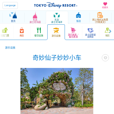
Language
收藏夹
东京
东京
网上预约＆购票
首页
饭店
迪士尼乐园
迪士尼海洋
（只用英文）
游行表演／
迪士尼明星
园区门票
商店
餐饮设施
地图
游乐设施
娱乐表演
迎宾会
游乐设施
奇妙仙子妙妙小车