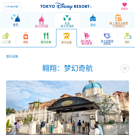
Language
收藏夹
东京
东京
网上预约＆购票
首页
饭店
迪士尼乐园
迪士尼海洋
（只用英文）
游行表演／
迪士尼明星
园区门票
商店
餐饮设施
地图
游乐设施
娱乐表演
迎宾会
游乐设施
翱翔：梦幻奇航