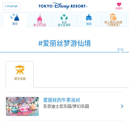
Language
收藏夹
东京
东京
网上预约＆购票
首页
饭店
迪士尼乐园
迪士尼海洋
（只用英文）
#爱丽丝梦游仙境
游乐设施
爱丽丝的午茶派对
东京迪士尼乐园/梦幻乐园