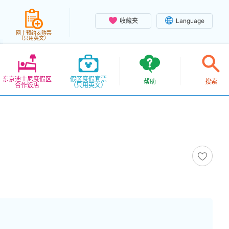
收藏夹
Language
网上预约＆购票
（只用英文）
东京迪士尼度假区
假区度假套票
帮助
搜索
合作饭店
（只用英文）