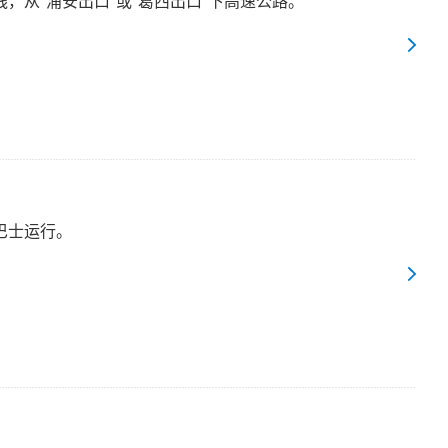
，从“浦安出口”或“葛西出口”下高速公路。
巴士运行。