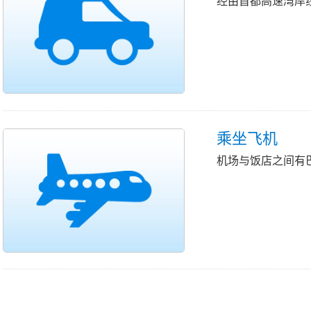
经由首都高速湾岸线
乘坐飞机
机场与饭店之间有