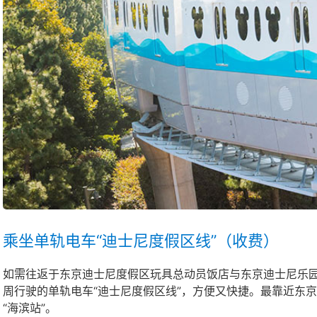
乘坐单轨电车“迪士尼度假区线”（收费）
如需往返于东京迪士尼度假区玩具总动员饭店与东京迪士尼乐
周行驶的单轨电车“迪士尼度假区线”，方便又快捷。最靠近东京
“海滨站”。