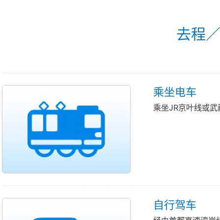
去程
乘坐电车
乘坐JR京叶线或武
自行驾车