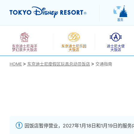
首页
东京迪士尼海洋
东京迪士尼乐园
迪士尼大使
梦幻泉乡大饭店
大饭店
大饭店
HOME
东京迪士尼度假区玩具总动员饭店
交通指南
お気に入り
因饭店暂停营业，2027年1月18日和1月19日的