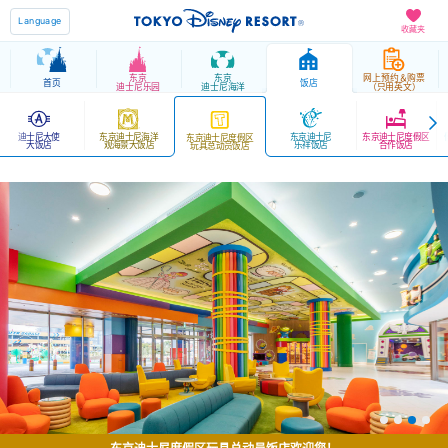
Language
收藏夹
东京
东京
网上预约＆购票
首页
饭店
迪士尼乐园
迪士尼海洋
（只用英文）
迪士尼大使
东京迪士尼海洋
东京迪士尼
东京迪士尼度假区
东京迪士尼度假区
大饭店
观海景大饭店
乐祥饭店
合作饭店
玩具总动员饭店