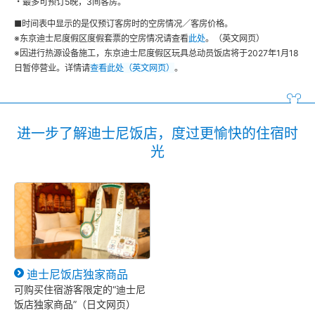
・最多可预订5晚，3间客房。
■时间表中显示的是仅预订客房时的空房情况／客房价格。
※东京迪士尼度假区度假套票的空房情况请查看
此处
。（英文网页）
※因进行热源设备施工，东京迪士尼度假区玩具总动员饭店将于2027年1月18
日暂停营业。详情请
查看此处（英文网页）
。
进一步了解迪士尼饭店，度过更愉快的住宿时
光
迪士尼饭店独家商品
可购买住宿游客限定的“迪士尼
饭店独家商品”（日文网页）