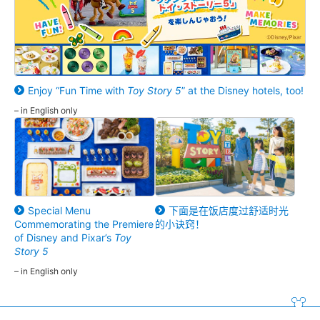
Enjoy “Fun Time with
Toy Story 5
” at the Disney hotels, too!
– in English only
Special Menu
下面是在饭店度过舒适时光
Commemorating the Premiere
的小诀窍！
of Disney and Pixar’s
Toy
Story 5
– in English only