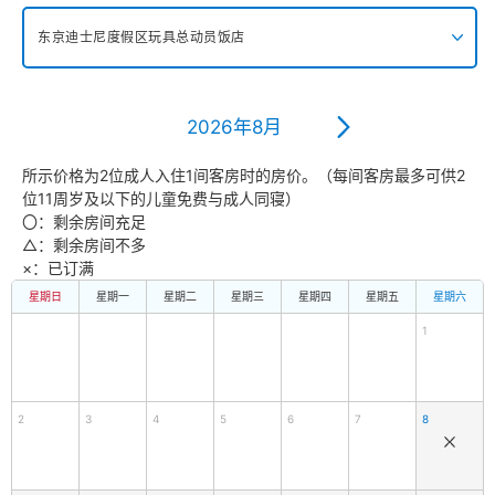
东京迪士尼度假区玩具总动员饭店
东京迪士尼海洋梦幻泉乡大饭店 梦幻馆
2026年8月
东京迪士尼乐园大饭店
所示价格为2位成人入住1间客房时的房价。（每间客房最多可供2
位11周岁及以下的儿童免费与成人同寝）
迪士尼大使大饭店
〇：剩余房间充足
△：剩余房间不多
×：已订满
东京迪士尼海洋观海景大饭店
星期日
星期一
星期二
星期三
星期四
星期五
星期六
1
东京迪士尼度假区玩具总动员饭店
东京迪士尼乐祥饭店
2
3
4
5
6
7
8