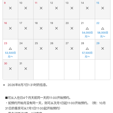
9
10
11
12
13
14
15
16
17
18
19
20
21
22
54,000日
58,000日
元～
元～
23
24
25
26
27
28
29
53,500日
57,500日
元～
元～
30
31
2026年8月7日1:31时的信息。
■可从入住日4个月天前同一天的11:00开始预约。
・如预约开始月没有同一天，则可从次月1日起11:00开始预约。（例：10月
31日的客房可从7月1日11:00起开始预约）