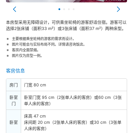
本房型采用无障碍设计，可供乘坐轮椅的游客舒适住宿。游客可以
选择2张床铺（面积33 m²）或3张床铺（面积37 m²）两种床型。
主要根据乘坐轮椅的游客的需求而设计。
图片可能会与实际布局不同。详情请咨询饭店。
客房内全面禁烟。
图片仅为房型一例。
客房信息
房门
门宽 80 cm
卧室
卧室门宽 95 cm（2张单人床的客房）或60 cm（3张
门
单人床的客房）
床高 47 cm
卧室
床间距 20 cm（2张单人床的客房）或30 cm（3张单
人床的客房）