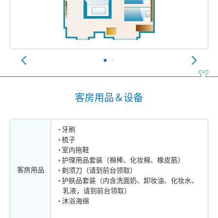
客房用品＆设备
牙刷
梳子
室内拖鞋
护理用品套装（棉棒、化妆棉、橡皮筋）
客房用品
剃须刀（请到前台领取）
护肤品套装（内含洗面奶、卸妆油、化妆水、
乳液，请到前台领取）
沐浴海绵