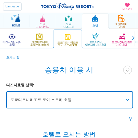
Language
즐겨찾기
도쿄
도쿄
예약/예매
HOME
호텔
디즈니랜드
디즈니씨
(영어)
디즈니 앰버서더
도쿄디즈니씨
도쿄디즈니
도쿄디즈니리조트
베
도쿄디즈니리조트
호텔
호텔 미라코스타
셀러브레이션 호텔
제휴 호텔
토이 스토리 호텔
오시는 길
승용차 이용 시
디즈니호텔 선택:
도쿄디즈니리조트 토이 스토리 호텔
도쿄디즈니씨 판타지 스프링스 호텔
도쿄디즈니랜드 호텔
호텔로 오시는 방법