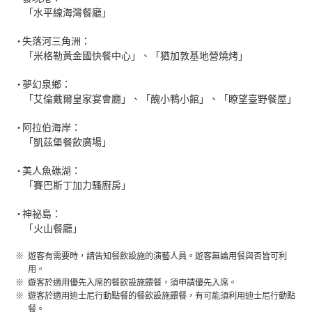
「水平線海灣餐廳」
失落河三角洲：
「米格勒黃金國快餐中心」、「猶加敦基地營燒烤」
夢幻泉鄉：
「艾倫戴爾皇家宴會廳」、「醜小鴨小館」、「瞭望臺野餐屋」
阿拉伯海岸：
「凱茲堡餐飲廣場」
美人魚礁湖：
「賽巴斯丁加力騷廚房」
神祕島：
「火山餐廳」
遊客有需要時，請告知餐飲設施的演藝人員。遊客無論用餐與否皆可利
用。
遊客於適用優先入席的餐飲設施餵餐，須申請優先入席。
遊客於適用迪士尼行動點餐的餐飲設施餵餐，有可能須利用迪士尼行動點
餐。