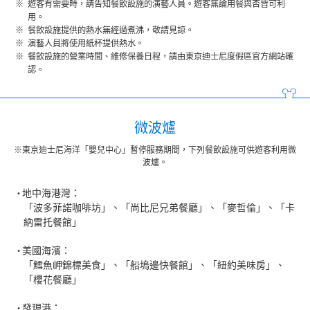
遊客有需要時，請告知餐飲設施的演藝人員。遊客無論用餐與否皆可利
用。
餐飲設施提供的熱水無經過煮沸，敬請見諒。
演藝人員將使用紙杯提供熱水。
餐飲設施的營業時間、維修保養日程，請由東京迪士尼度假區官方網站確
認。
微波爐
※東京迪士尼海洋「嬰兒中心」暫停服務期間，下列餐飲設施可供遊客利用微
波爐。
地中海港灣：
「波多菲諾咖啡坊」、「尚比尼兄弟餐廳」、「麥哲倫」、「卡
納雷托餐館」
美國海濱：
「鱈魚岬錦標美食」、「船塢邊快餐館」、「紐約美味房」、
「櫻花餐廳」
發現港：