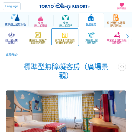
Language
我的最愛
東京
東京
線上預約＆購票
東京迪士尼度假區
飯店住宿
迪士尼樂園
迪士尼海洋
（只用英文）
迪士尼大使
東京迪士尼海洋
東京迪士尼
東京迪士尼度假區
東京迪士尼度假區
大飯店
觀海景大飯店
樂祥飯店
合作飯店
玩具總動員飯店
客房簡介
標準型無障礙客房（廣場景
觀）