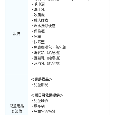
毛巾類
洗手乳
吹風機
成人睡衣
溫水洗淨便座
保險櫃
設備
冰箱
快煮壺
免費咖啡包、茶包組
洗髮精（給皂機）
護髮乳（給皂機）
沐浴乳（給皂機）
＜客房備品＞
兒童腳凳
＜當日可依需提供＞
兒童睡衣
兒童用品
尿布袋
＆設備
兒童室內拖鞋