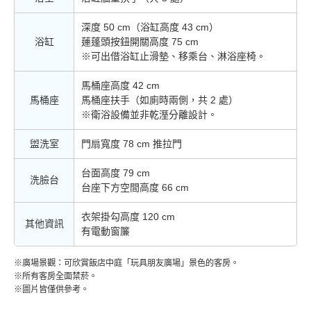
深度 50 cm（浴缸高度 43 cm）
浴缸
蓮蓬頭按鈕開關高度 75 cm
※可出借浴缸止滑墊、移乘台、淋浴座椅。
馬桶座高度 42 cm
馬桶座
馬桶座扶手（如廁時兩側，共 2 處）
※衛浴設備並非乾溼分離設計。
盥洗室
門扇寬度 78 cm 推拉門
台面高度 79 cm
洗臉台
台座下方空間高度 66 cm
衣架掛勾高度 120 cm
其他資訊
有電動窗簾
※廣場景觀：可欣賞飯店中庭「玩具朋友廣場」景色的客房。
※所有客房全面禁菸。
※圖片皆僅供參考。