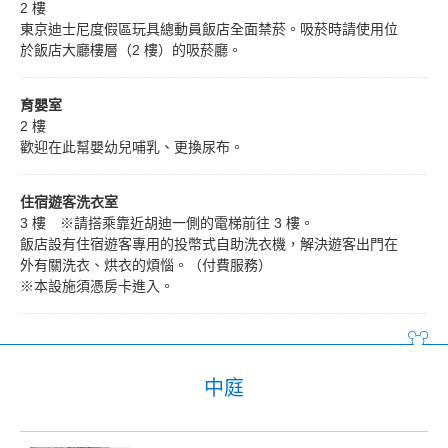
2 樓
東京迪士尼度假區玩具總動員飯店全面禁菸。吸菸時請使用位
於飯店大廳樓層（2 樓）的吸菸廳。
育嬰室
2 樓
歡迎在此幫嬰幼兒哺乳、更換尿布。
住宿遊客洗衣室
3 樓 ※請搭乘靠近胡迪一側的電梯前往 3 樓。
飯店設有住宿遊客專用的投幣式自助洗衣機，解決遊客出門在
外有關洗衣、烘衣的煩惱。（付費服務）
※本設施須憑房卡進入。
中庭