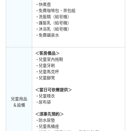
快煮壺
免費咖啡包、茶包組
洗髮精（給皂機）
護髮乳（給皂機）
沐浴乳（給皂機）
免費礦泉水
＜客房備品＞
兒童室內拖鞋
兒童牙刷
兒童馬克杯
兒童腳凳
＜當日可依需提供＞
兒童睡衣
兒童用品
尿布袋
＆設備
＜須事先預約＞
防水尿墊
兒童馬桶座