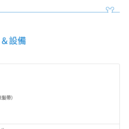
品＆設備
束髮帶）