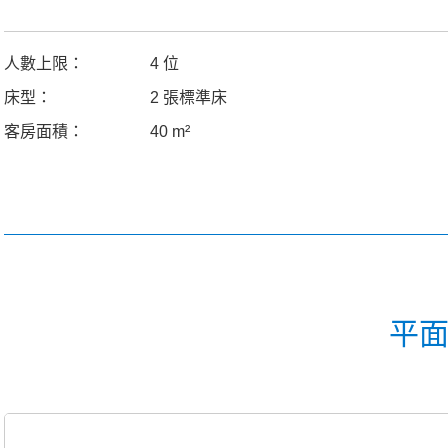
人數上限：
4 位
床型：
2 張標準床
客房面積：
40 m²
平