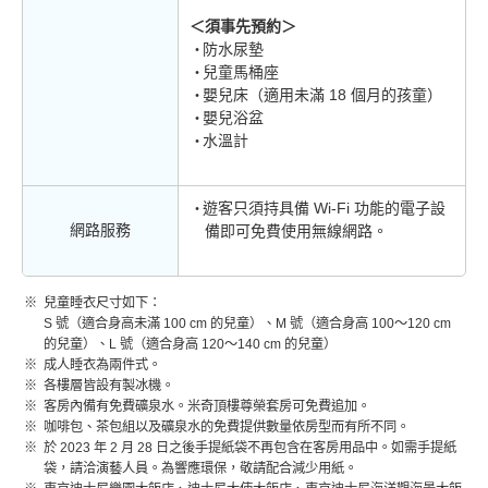
＜須事先預約＞
防水尿墊
兒童馬桶座
嬰兒床（適用未滿 18 個月的孩童）
嬰兒浴盆
水溫計
遊客只須持具備 Wi-Fi 功能的電子設
網路服務
備即可免費使用無線網路。
兒童睡衣尺寸如下：
S 號（適合身高未滿 100 cm 的兒童）、M 號（適合身高 100～120 cm
的兒童）、L 號（適合身高 120～140 cm 的兒童）
成人睡衣為兩件式。
各樓層皆設有製冰機。
客房內備有免費礦泉水。米奇頂樓尊榮套房可免費追加。
咖啡包、茶包組以及礦泉水的免費提供數量依房型而有所不同。
於 2023 年 2 月 28 日之後手提紙袋不再包含在客房用品中。如需手提紙
袋，請洽演藝人員。為響應環保，敬請配合減少用紙。