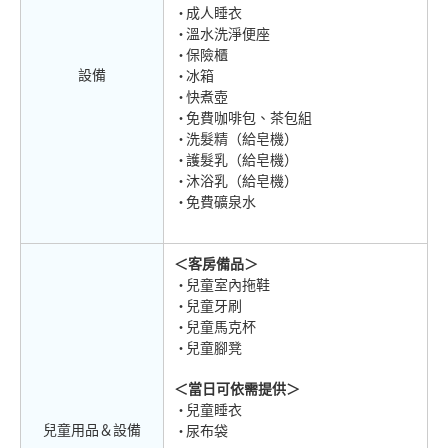
成人睡衣
溫水洗淨便座
保險櫃
設備
冰箱
快煮壺
免費咖啡包、茶包組
洗髮精（給皂機）
護髮乳（給皂機）
沐浴乳（給皂機）
免費礦泉水
＜客房備品＞
兒童室內拖鞋
兒童牙刷
兒童馬克杯
兒童腳凳
＜當日可依需提供＞
兒童睡衣
兒童用品＆設備
尿布袋