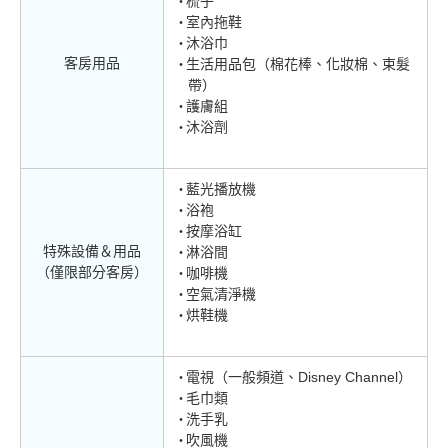
梳子
室內拖鞋
沐浴巾
客房用品
生活用品包（棉花棒、化妝棉、束髮
帶）
護膚組
沐浴劑
藍光播放機
浴袍
按摩浴缸
特殊設備＆用品
淋浴間
（僅限部分客房）
咖啡機
空氣清淨機
烘鞋機
電視（一般頻道、Disney Channel）
毛巾類
洗手乳
吹風機