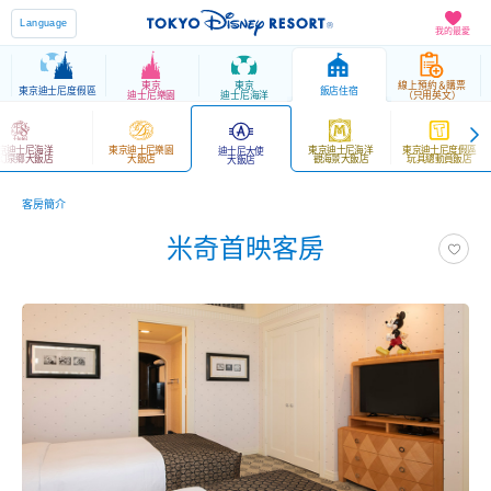
Language
我的最愛
東京
東京
線上預約＆購票
東京迪士尼度假區
飯店住宿
迪士尼樂園
迪士尼海洋
（只用英文）
京迪士尼海洋
東京迪士尼樂園
東京迪士尼海洋
東京迪士尼度假區
迪士尼大使
幻泉鄉大飯店
大飯店
觀海景大飯店
玩具總動員飯店
大飯店
客房簡介
米奇首映客房