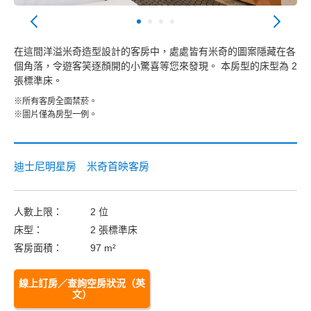
在這間洋溢米奇造型設計的客房中，處處皆有米奇的圖案隱藏在各
個角落，令遊客笑逐顏開的小驚喜等您來發現。 本房型的床型為 2
張標準床。
※所有客房全面禁菸。
※圖片僅為房型一例。
迪士尼明星房 米奇首映客房
人數上限：
2 位
床型：
2 張標準床
客房面積：
97 m²
線上訂房／查詢空房狀況（英
文）