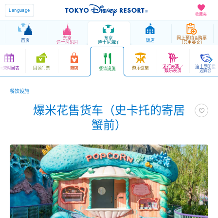
Language
收藏夹
东京
东京
网上预约＆购票
首页
饭店
迪士尼乐园
迪士尼海洋
（只用英文）
游行表演／
迪士尼明星
运营时间表
园区门票
商店
游乐设施
餐饮设施
娱乐表演
迎宾会
餐饮设施
爆米花售货车（史卡托的寄居
蟹前）