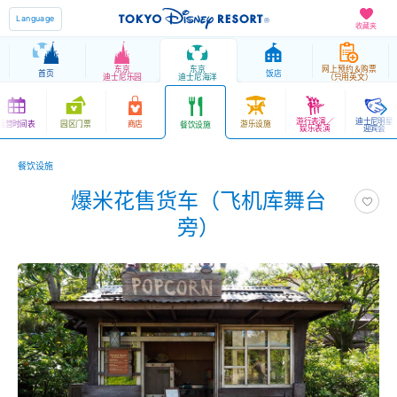
Language
收藏夹
东京
东京
网上预约＆购票
首页
饭店
迪士尼乐园
迪士尼海洋
（只用英文）
游行表演／
迪士尼明星
运营时间表
园区门票
商店
游乐设施
餐饮设施
娱乐表演
迎宾会
餐饮设施
爆米花售货车（飞机库舞台
旁）