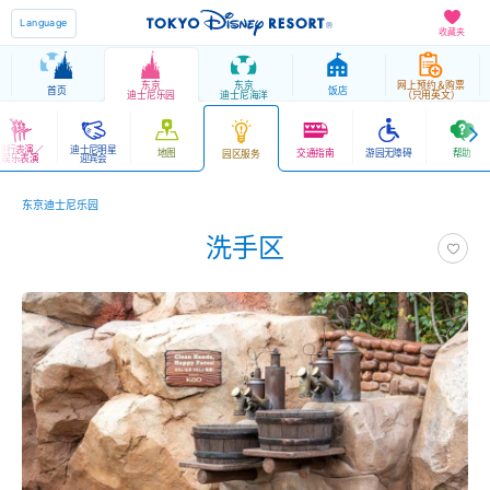
Language
收藏夹
东京
东京
网上预约＆购票
首页
饭店
迪士尼乐园
迪士尼海洋
（只用英文）
游行表演／
迪士尼明星
地图
交通指南
游园无障碍
帮助
园区服务
娱乐表演
迎宾会
东京迪士尼乐园
洗手区