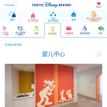
Language
收藏夹
东京
东京
网上预约＆购票
首页
饭店
迪士尼乐园
迪士尼海洋
（只用英文）
游行表演／
迪士尼明星
地图
交通指南
游园无障碍
帮助
园区服务
娱乐表演
迎宾会
东京迪士尼乐园
婴儿中心