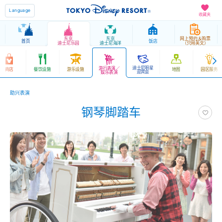
Language
收藏夹
东京
东京
网上预约＆购票
首页
饭店
迪士尼乐园
迪士尼海洋
（只用英文）
迪士尼明星
游行表演／
商店
餐饮设施
游乐设施
地图
园区服务
迎宾会
娱乐表演
助兴表演
钢琴脚踏车