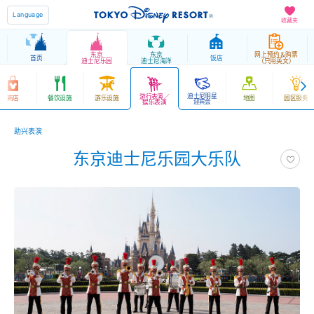
Language
收藏夹
东京
东京
网上预约＆购票
首页
饭店
迪士尼乐园
迪士尼海洋
（只用英文）
迪士尼明星
游行表演／
商店
餐饮设施
游乐设施
地图
园区服务
迎宾会
娱乐表演
助兴表演
东京迪士尼乐园大乐队