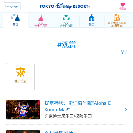
Language
收藏夹
东京
东京
网上预约＆购票
首页
饭店
迪士尼乐园
迪士尼海洋
（只用英文）
#观赏
游乐设施
提基神殿：史迪奇呈献“Aloha E
Komo Mai!”
东京迪士尼乐园/探险乐园
乡村顽熊剧场