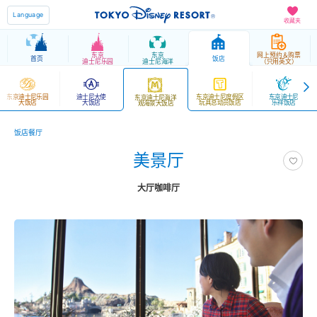
Language
收藏夹
东京
东京
网上预约＆购票
首页
饭店
迪士尼乐园
迪士尼海洋
（只用英文）
东京迪士尼乐园
迪士尼大使
东京迪士尼度假区
东京迪士尼
东京迪士尼海洋
大饭店
大饭店
玩具总动员饭店
乐祥饭店
观海景大饭店
饭店餐厅
美景厅
大厅咖啡厅