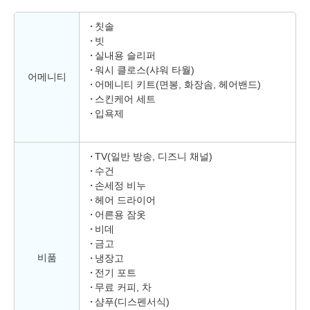
칫솔
빗
실내용 슬리퍼
워시 클로스(샤워 타월)
어메니티
어메니티 키트(면봉, 화장솜, 헤어밴드)
스킨케어 세트
입욕제
TV(일반 방송, 디즈니 채널)
수건
손세정 비누
헤어 드라이어
어른용 잠옷
비데
금고
비품
냉장고
전기 포트
무료 커피, 차
샴푸(디스펜서식)