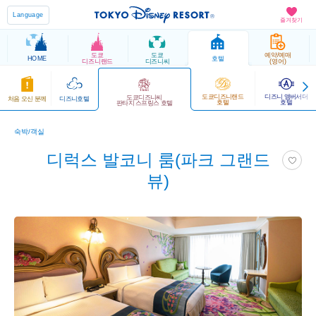
Language
즐겨찾기
도쿄
도쿄
예약/예매
HOME
호텔
디즈니랜드
디즈니씨
(영어)
도쿄디즈니랜드
디즈니 앰버서더
도쿄디즈니씨
처음 오신 분께
디즈니호텔
호텔
호텔
판타지 스프링스 호텔
숙박/객실
디럭스 발코니 룸(파크 그랜드
뷰)