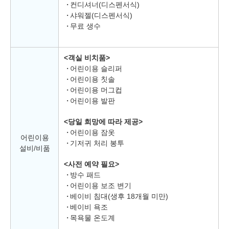
컨디셔너(디스펜서식)
샤워젤(디스펜서식)
무료 생수
<객실 비치품>
어린이용 슬리퍼
어린이용 칫솔
어린이용 머그컵
어린이용 발판
<당일 희망에 따라 제공>
어린이용 잠옷
어린이용
기저귀 처리 봉투
설비/비품
<사전 예약 필요>
방수 패드
어린이용 보조 변기
베이비 침대(생후 18개월 미만)
베이비 욕조
목욕물 온도계