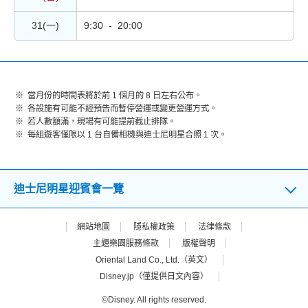
31(一)
9:30 - 20:00
當月份的時間表將於前 1 個月的 8 日左右公布。
各設施有可能不經預告而暫停營運或變更營運方式。
若人數額滿，現場有可能提前截止排隊。
每組遊客僅限以 1 台自備相機與迪士尼明星合照 1 次。
迪士尼明星迎賓會一覽
網站地圖
隱私權政策
法律條款
主題樂園服務條款
版權聲明
Oriental Land Co., Ltd.（英文）
Disney.jp（僅提供日文內容）
©Disney. All rights reserved.