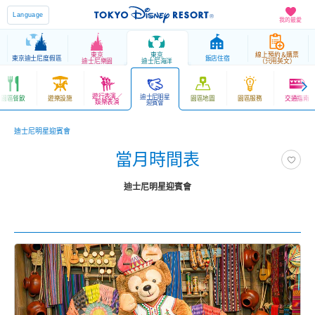
Language
我的最愛
東京
東京
線上預約＆購票
東京迪士尼度假區
飯店住宿
迪士尼樂園
迪士尼海洋
（只用英文）
遊行表演／
迪士尼明星
園區餐飲
遊樂設施
園區地圖
園區服務
交通指南
娛樂表演
迎賓會
迪士尼明星迎賓會
當月時間表
迪士尼明星迎賓會