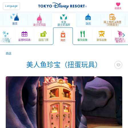
Language
收藏夹
东京
东京
网上预约＆购票
首页
饭店
迪士尼乐园
迪士尼海洋
（只用英文）
特别活动／
游行表演／
运营时间表
园区门票
餐饮设施
游乐设施
商店
精彩节目
娱乐表演
商店
美人鱼珍宝（扭蛋玩具）