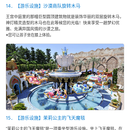
14．【游乐设施】沙漠商队旋转木马
王宫中庭里的那幢巨型圆顶建筑物就是装饰华丽的双层旋转木马，
神灯精灵造型的木马也在此等候您的光临！快来享受一趟梦幻优
雅、充满异国风情的沙漠之旅。
※您可让孩子坐在膝上体验。
15．【游乐设施】茉莉公主的飞天魔毯
“茉莉公主的飞天魔毯”是一项乘坐型游乐设施。坐上飞天魔毯，在