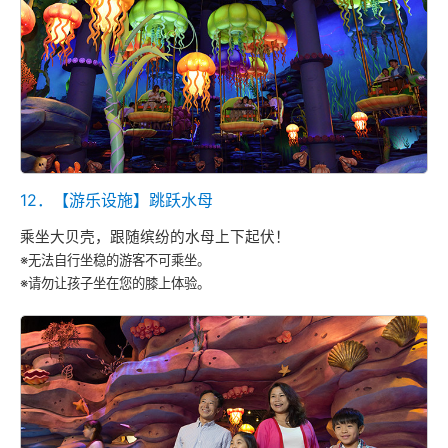
12．【游乐设施】跳跃水母
乘坐大贝壳，跟随缤纷的水母上下起伏！
※无法自行坐稳的游客不可乘坐。
※请勿让孩子坐在您的膝上体验。