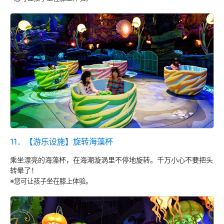
11．【游乐设施】旋转海藻杯
乘坐漂亮的海藻杯，在海潮漩涡里不停地旋转。千万小心不要把头
转晕了！
※您可让孩子坐在膝上体验。