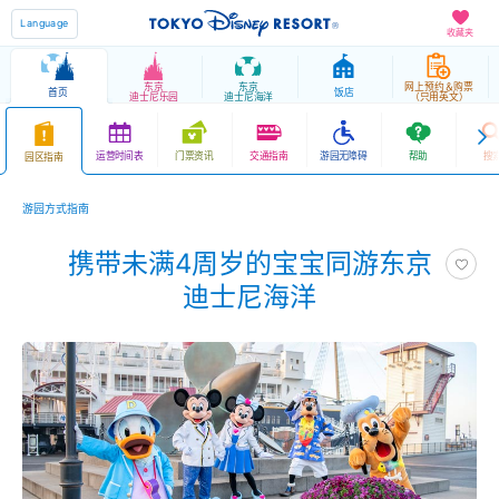
Language
收藏夹
东京
东京
网上预约＆购票
首页
饭店
迪士尼乐园
迪士尼海洋
（只用英文）
运营时间表
门票资讯
交通指南
游园无障碍
帮助
搜
园区指南
游园方式指南
携带未满4周岁的宝宝同游东京
迪士尼海洋