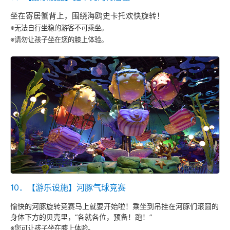
坐在寄居蟹背上，围绕海鸥史卡托欢快旋转！
※无法自行坐稳的游客不可乘坐。
※请勿让孩子坐在您的膝上体验。
10．【游乐设施】河豚气球竞赛
愉快的河豚旋转竞赛马上就要开始啦！乘坐到吊挂在河豚们滚圆的
身体下方的贝壳里，“各就各位，预备！跑！”
※您可让孩子坐在膝上体验。