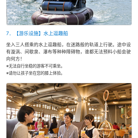
7．【游乐设施】水上逗趣船
坐入三人搭乘的水上逗趣船，在迷路般的轨道上行驶。途中设
有漩涡、间歇泉、瀑布等种种障碍物，谁都无法预料小船会驶
向何方！
※无法自行坐稳的游客不可乘坐。
※请勿让孩子坐在您的膝上体验。