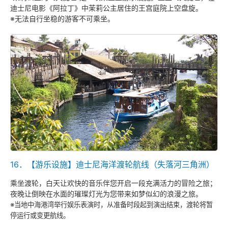
迪士尼电影《阿拉丁》中茉莉公主居住的王宫庭院上空盘旋。
※无法自行坐稳的游客不可乘坐。
16．【游乐设施】迪士尼海洋渡轮航线（失落河三角洲）
乘坐渡轮，白天让欢快的音乐伴您开启一段充满活力的冒险之旅；
夜晚让倒映在水面的璀璨灯光为您带来如梦似幻的浪漫之旅。
※当地中海港湾举行娱乐表演时，从准备时段起到演出结束，渡轮将暂
停运行或变更航线。