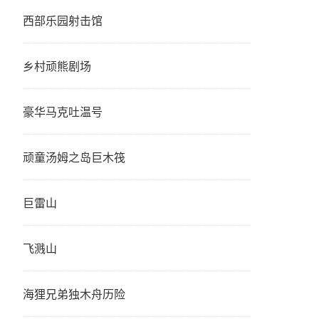
西部乐园射击馆
乡村顽熊剧场
豪华马克吐温号
顽童汤姆之岛巨木筏
巨雷山
飞溅山
海狸兄弟独木舟历险