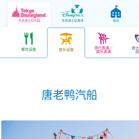
东京
迪士尼乐园
东京
迪士尼海洋
饭店
游行表演／
迪士
餐饮设施
游乐设施
娱乐表演
迎
唐老鸭汽船