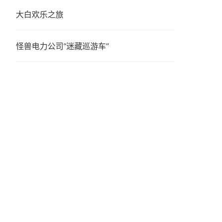
大白欢乐之旅
怪兽电力公司“迷藏巡游车”