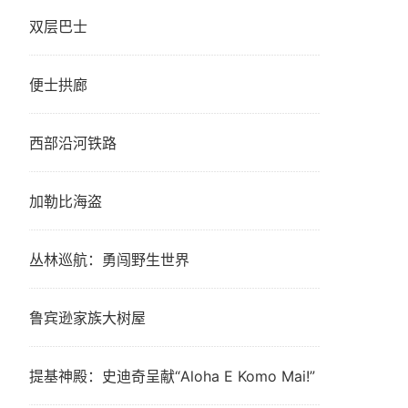
双层巴士
便士拱廊
西部沿河铁路
加勒比海盗
丛林巡航：勇闯野生世界
鲁宾逊家族大树屋
提基神殿：史迪奇呈献“Aloha E Komo Mai!”