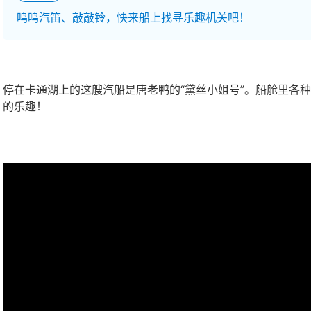
鸣鸣汽笛、敲敲铃，快来船上找寻乐趣机关吧！
停在卡通湖上的这艘汽船是唐老鸭的“黛丝小姐号”。船舱里各
的乐趣！