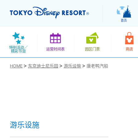
首页
特别活动／
运营时间表
园区门票
商店
精彩节目
HOME
东京迪士尼乐园
游乐设施
唐老鸭汽船
お気に入り
游乐设施