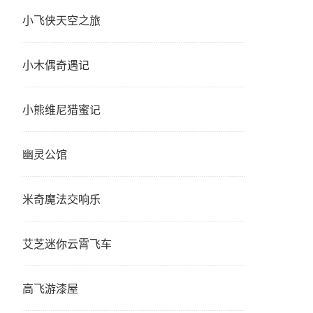
小飞侠天空之旅
小木偶奇遇记
小熊维尼猎蜜记
幽灵公馆
米奇魔法交响乐
艾芝迷你云霄飞车
高飞游漆屋