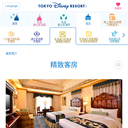
Language
收藏夹
东京
东京
网上预约＆购票
首页
饭店
迪士尼乐园
迪士尼海洋
（只用英文）
东京迪士尼乐园
迪士尼大使
东京迪士尼度假区
东京迪士尼
东京迪士尼海洋
大饭店
大饭店
玩具总动员饭店
乐祥饭店
观海景大饭店
客房简介
精致客房