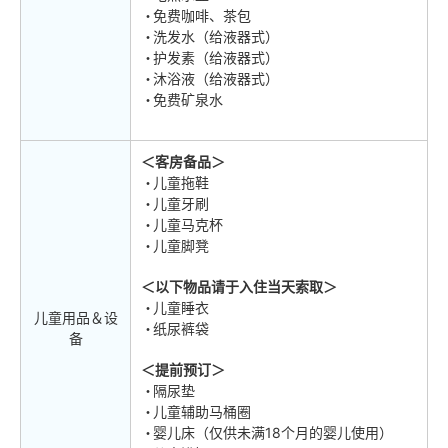
免费咖啡、茶包
洗发水（给液器式）
护发素（给液器式）
沐浴液（给液器式）
免费矿泉水
＜客房备品＞
儿童拖鞋
儿童牙刷
儿童马克杯
儿童脚凳
＜以下物品请于入住当天索取＞
儿童睡衣
儿童用品＆设
纸尿裤袋
备
＜提前预订＞
隔尿垫
儿童辅助马桶圈
婴儿床（仅供未满18个月的婴儿使用）