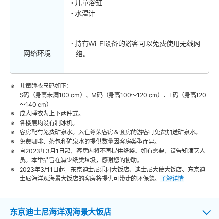
儿童浴缸
水温计
持有Wi-Fi设备的游客可以免费使用无线网
网络环境
络。
儿童睡衣尺码如下：
S码（身高未满100 cm）、M码（身高100～120 cm）、L码（身高120
～140 cm）
成人睡衣为上下两件式。
各楼层均设有制冰机。
客房配有免费矿泉水。入住尊荣客房＆套房的游客可免费加送矿泉水。
免费咖啡、茶包和矿泉水的提供数量因客房类型而异。
自2023年3月1日起，客房内将不再提供纸袋。如有需要，请告知演艺人
员。本举措旨在减少纸类垃圾，感谢您的协助。
2023年3月1日起，东京迪士尼乐园大饭店、迪士尼大使大饭店、东京迪
士尼海洋观海景大饭店的客房将提供可带走的环保袋。
了解详情
东京迪士尼海洋观海景大饭店