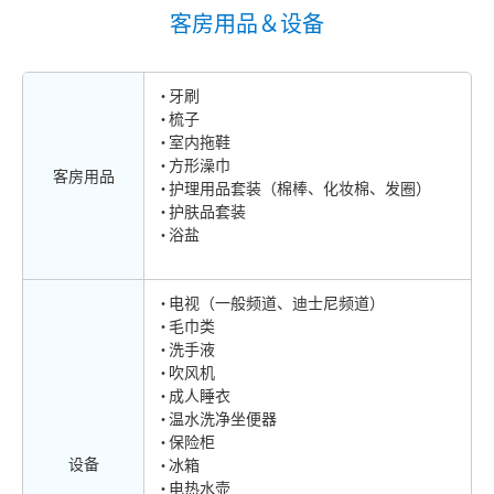
客房用品＆设备
牙刷
梳子
室内拖鞋
方形澡巾
客房用品
护理用品套装（棉棒、化妆棉、发圈）
护肤品套装
浴盐
电视（一般频道、迪士尼频道）
毛巾类
洗手液
吹风机
成人睡衣
温水洗净坐便器
保险柜
设备
冰箱
电热水壶