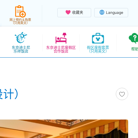
收藏夹
Language
网上预约＆购票
（只用英文）
东京迪士尼
东京迪士尼度假区
假区度假套票
帮
乐祥饭店
合作饭店
（只用英文）
设计）