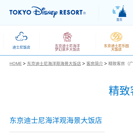
首页
东京迪士尼海洋
东京迪士尼乐园
迪士尼饭店
梦幻泉乡大饭店
大饭店
HOME
东京迪士尼海洋观海景大饭店
客房简介
精致客房（
精致
お気に入り
东京迪士尼海洋观海景大饭店