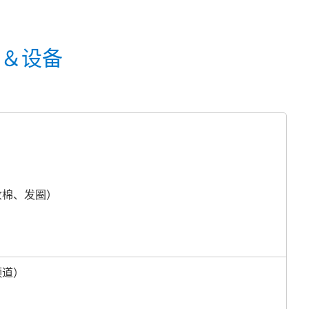
品＆设备
妆棉、发圈）
频道）