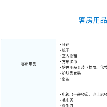
客房用
牙刷
梳子
室内拖鞋
方形澡巾
客房用品
护理用品套装（棉棒、化
护肤品套装
浴盐
电视（一般频道、迪士尼
毛巾类
洗手液