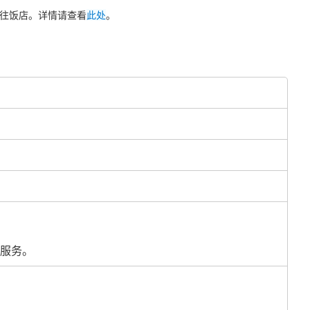
梯前往饭店。详情请查看
此处
。
租服务。