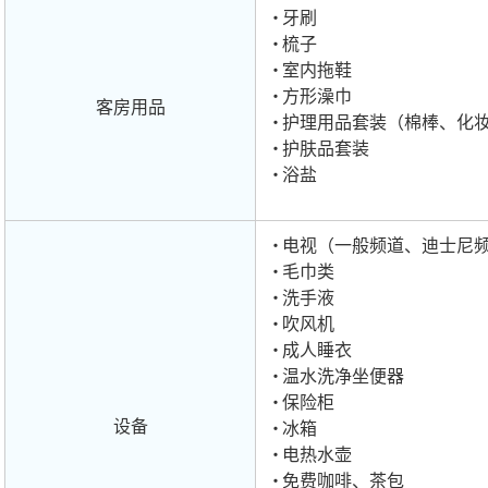
牙刷
梳子
室内拖鞋
方形澡巾
客房用品
护理用品套装（棉棒、化
护肤品套装
浴盐
电视（一般频道、迪士尼
毛巾类
洗手液
吹风机
成人睡衣
温水洗净坐便器
保险柜
设备
冰箱
电热水壶
免费咖啡、茶包