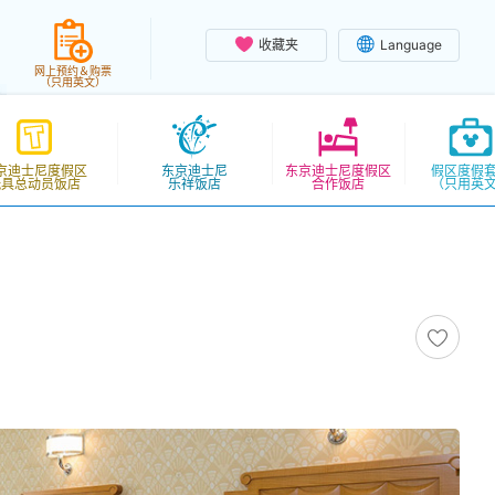
收藏夹
Language
网上预约＆购票
（只用英文）
京迪士尼度假区
东京迪士尼
东京迪士尼度假区
假区度假
玩具总动员饭店
乐祥饭店
合作饭店
（只用英