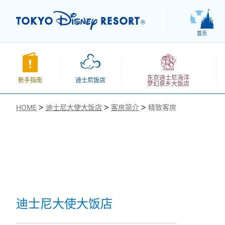
首页
东京迪士尼海洋
新手指南
迪士尼饭店
梦幻泉乡大饭店
HOME
迪士尼大使大饭店
客房简介
精致客房
お気に入り
迪士尼大使大饭店