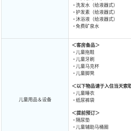
洗发水（给液器式）
护发素（给液器式）
沐浴液（给液器式）
免费矿泉水
＜客房备品＞
儿童拖鞋
儿童牙刷
儿童马克杯
儿童脚凳
＜以下物品请于入住当天索
儿童睡衣
儿童用品＆设备
纸尿裤袋
＜提前预订＞
隔尿垫
儿童辅助马桶圈