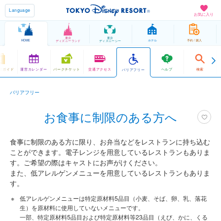
Language
お気に入り
東京
東京
HOME
ホテル
予約 / 購入
ディズニーランド
ディズニーシー
方ガイド
運営カレンダー
パークチケット
交通アクセス
ヘルプ
検索
バリアフリー
バリアフリー
お食事に制限のある方へ
食事に制限のある方に限り、お弁当などをレストランに持ち込む
ことができます。電子レンジを用意しているレストランもありま
す。ご希望の際はキャストにお声がけください。
また、低アレルゲンメニューを用意しているレストランもありま
す。
低アレルゲンメニューは特定原材料5品目（小麦、そば、卵、乳、落花
生）を原材料に使用していないメニューです。
一部、特定原材料5品目および特定原材料等23品目（えび、かに、くる