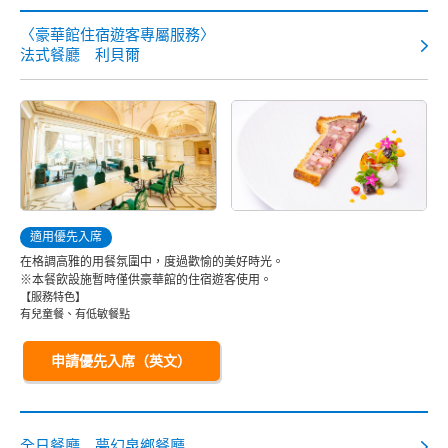
〈豪華館住宿遊客專屬服務〉
東京迪士尼樂園大飯店
法式餐廳 利貝爾
迪士尼大使大飯店
東京迪士尼海洋觀海景大飯店
東京迪士尼度假區玩具總動員飯店
適用優先入席
東京迪士尼樂祥飯店
在格調高雅的用餐氛圍中，度過歡愉的美好時光。
※本餐飲設施暫時僅供豪華館的住宿遊客使用。
【服務特色】
有兒童餐、有低敏餐點
申請優先入席（英文）
全日餐廳 夢幻泉鄉餐廳