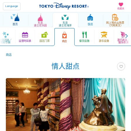
Language
收藏夹
东京
东京
网上预约＆购票
首页
饭店
迪士尼乐园
迪士尼海洋
（只用英文）
特别活动／
游行表演／
运营时间表
园区门票
餐饮设施
游乐设施
商店
精彩节目
娱乐表演
商店
情人甜点