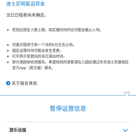
迪士尼明星迎宾会
当日日程表尚未确定。
若到达规定人数上限，则实施时间内也可能会截止入场。
月度日程将于前一个月的8日左右公布。
园区运营时间可能会发生变更。
红字表示变更后的当日演出时间。
部分游园体验须报名。希望体验的游客请在入园后通过东京迪士尼度假区
官方App（英文版）报名。
关于报名体验
暂停运营信息
游乐设施