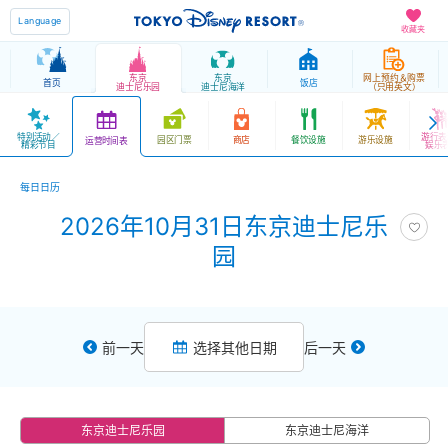
Language
收藏夹
东京
东京
网上预约＆购票
首页
饭店
迪士尼乐园
迪士尼海洋
（只用英文）
特别活动／
游行表
园区门票
商店
餐饮设施
游乐设施
运营时间表
精彩节目
娱乐
每日日历
2026年10月31日东京迪士尼乐
园
前一天
选择其他日期
后一天
东京迪士尼乐园
东京迪士尼海洋