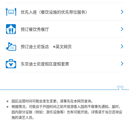
优先入座（餐饮设施的优先带位服务）
预订餐饮秀餐厅
预订迪士尼饭店 ※英文网页
东京迪士尼度假区度假套票
园区运营时间可能会发生变更，请事先在本网页查询。
根据情况，可能会于开园时间之前开放游客入园而不做事先通知。届时，
园内部分设施（例如：游乐设施等）也有可能开放。详情请于当日咨询设
施的演艺人员。