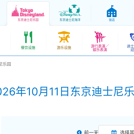
东京
迪士尼乐园
东京
迪士尼海洋
饭店
游行表演／
迪士
餐饮设施
游乐设施
娱乐表演
迎
士尼乐园
026年10月11日东京迪士尼
前一天
选择