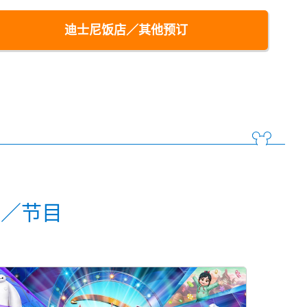
迪士尼饭店／其他预订
动／节目