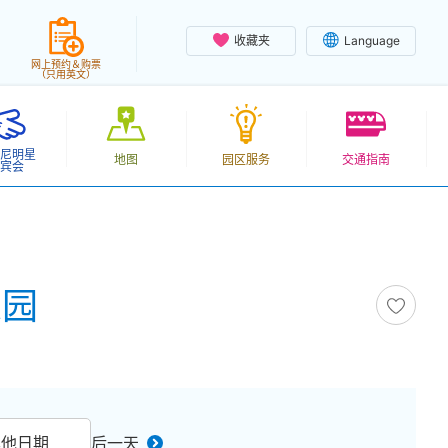
收藏夹
Language
网上预约＆购票
（只用英文）
尼明星
地图
园区服务
交通指南
宾会
乐园
其他日期
后一天