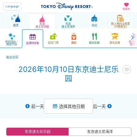
Language
收藏夹
东京
东京
网上预约＆购票
首页
饭店
迪士尼乐园
迪士尼海洋
（只用英文）
特别活动／
游行表
园区门票
商店
餐饮设施
游乐设施
运营时间表
精彩节目
娱乐
每日日历
2026年10月10日东京迪士尼乐
园
前一天
选择其他日期
后一天
东京迪士尼乐园
东京迪士尼海洋