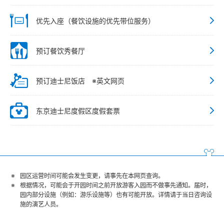
优先入座（餐饮设施的优先带位服务）
预订餐饮秀餐厅
预订迪士尼饭店 ※英文网页
东京迪士尼度假区度假套票
园区运营时间可能会发生变更，请事先在本网页查询。
根据情况，可能会于开园时间之前开放游客入园而不做事先通知。届时，
园内部分设施（例如：游乐设施等）也有可能开放。详情请于当日咨询设
施的演艺人员。