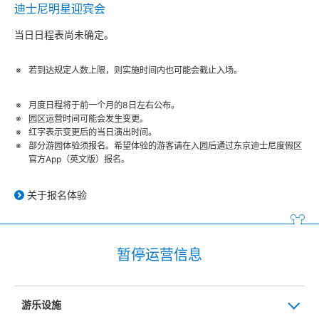
迪士尼明星迎宾会
当日日程表尚未确定。
若到达规定人数上限，则实施时间内也可能会截止入场。
月度日程将于前一个月的8日左右公布。
园区运营时间可能会发生变更。
红字表示变更后的当日演出时间。
部分游园体验须报名。希望体验的游客请在入园后通过东京迪士尼度假区
官方App（英文版）报名。
关于报名体验
暂停运营信息
游乐设施