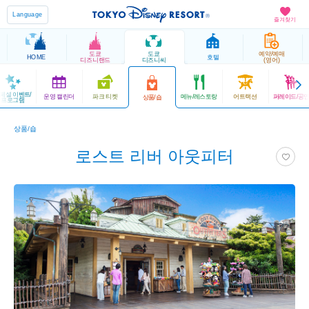
Language
즐겨찾기
도쿄
도쿄
예약/예매
HOME
호텔
디즈니랜드
디즈니씨
(영어)
페셜 이벤트/
운영 캘린더
파크 티켓
메뉴/레스토랑
어트랙션
퍼레이드/공
상품/숍
프로그램
상품/숍
로스트 리버 아웃피터