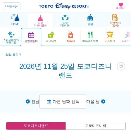
Language
즐겨찾기
도쿄
도쿄
예약/예매
HOME
호텔
디즈니랜드
디즈니씨
(영어)
스페셜 이벤트/
파크 티켓
상품/숍
메뉴/레스토랑
어트랙션
퍼레이드
운영 캘린더
프로그램
일일 캘린더
2026년 11월 25일 도쿄디즈니
랜드
전날
다른 날짜 선택
다음 날
도쿄디즈니랜드
도쿄디즈니씨