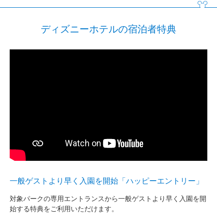
ディズニーホテルの宿泊者特典
ク
ホ
一般ゲストより早く入園を開始「ハッピーエントリー」
を
対象パークの専用エントランスから一般ゲストより早く入園を開
切れ
東
始する特典をご利用いただけます。
をご
て