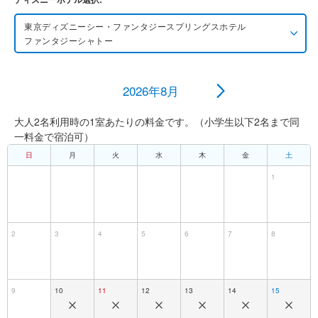
東京ディズニーシー・ファンタジースプリングス
ホテル
ファンタジーシャトー
東京ディズニーシー・ファンタジースプリングス
ホテル
ファンタジーシャトー
2026年8月
大人2名利用時の1室あたりの料金です。（小学生以下2名まで同
東京ディズニーランドホテル
一料金で宿泊可）
日
月
火
水
木
金
土
ディズニーアンバサダーホテル
1
東京ディズニーシー・ホテルミラコスタ
2
3
4
5
6
7
8
東京ディズニーリゾート・トイ・ストーリーホテル
東京ディズニーセレブレーションホテル
9
10
11
12
13
14
15