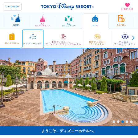
Language
お気に入り
東京
東京
HOME
ホテル
予約 / 購入
ディズニーランド
ディズニーシー
東京ディズニーシー・
東京ディズニー
ディズニー
初めての宿泊
ディズニーホテル
ファンタジースプリングスホテル
ランドホテル
アンバサダーホテル
ようこそ、ディズニーホテルへ。