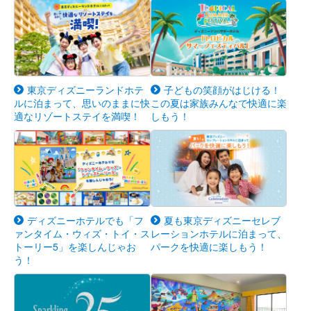
東京ディズニーランドホテ
子どもの笑顔がはじける！
ルに泊まって、思いのままに快
この夏は家族みんなで快適に楽
適なリゾートステイを満喫！
しもう！
ディズニーホテルでも「フ
夏も東京ディズニーセレブ
ァンタイム・ウィズ・トイ・ス
レーションホテルに泊まって、
トーリー5」を楽しんじゃお
パークを快適に楽しもう！
う！