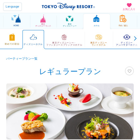
Language
お気に入り
東京
東京
HOME
ホテル
予約 / 購入
ディズニーランド
ディズニーシー
東京ディズニーシー・
東京ディズニー
ディズニー
初めての宿泊
ディズニーホテル
ファンタジースプリングスホテル
ランドホテル
アンバサダーホテル
パーティープラン一覧
レギュラープラン